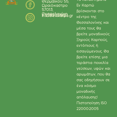
Θερμαϊκού 55,
Εν Καρπώ
Ωραιόκαστρο
57013,
βρίσκονται στο
Θεσσαλονίκη
τ. 2310 239621
info@enkarpo.gr
κέντρο της
Θεσσαλονίκης και
μέσα τους θα
βρείτε μοναδικούς
Ξηρούς Καρπούς,
εντόπιους ή
εισαγώμενους. Θα
βρείτε επίσης μια
τεράστια ποικιλία
γεύσεων, υφών και
αρωμάτων, που θα
σας οδηγήσουν σε
ένα κόσμο
μοναδικής
απόλαυσης!
Πιστοποίηση ISO
22000:2005