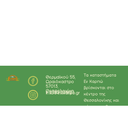
Τα καταστήματα
Θερμαϊκού 55,
Εν Καρπώ
Ωραιόκαστρο
57013,
βρίσκονται στο
Θεσσαλονίκη
τ. 2310 239621
info@enkarpo.gr
κέντρο της
Θεσσαλονίκης και
μέσα τους θα
βρείτε μοναδικούς
Ξηρούς Καρπούς,
εντόπιους ή