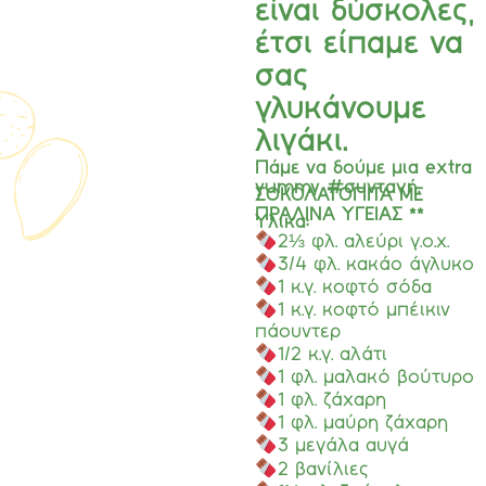
είναι δύσκολες,
έτσι είπαμε να
σας
γλυκάνουμε
λιγάκι.
Πάμε να δούμε μια extra
yummy #συνταγή.
ΣΟΚΟΛΑΤΟΠΙΤΑ ΜΕ
ΠΡΑΛΙΝΑ ΥΓΕΙΑΣ **
Υλικα:
2⅓ φλ. αλεύρι γ.ο.χ.
3/4 φλ. κακάο άγλυκο
1 κ.γ. κοφτό σόδα
1 κ.γ. κοφτό μπέικιν
πάουντερ
1/2 κ.γ. αλάτι
1 φλ. μαλακό βούτυρο
1 φλ. ζάχαρη
1 φλ. μαύρη ζάχαρη
3 μεγάλα αυγά
2 βανίλιες