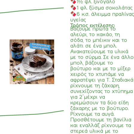
1½ φλ. ξινόγαλο
1 φλ. ξύσμα σοκολάτας
6 κ.σ. άλειμμα πραλίνας
υγείας
Τρόπος εκτέλεσης:
Βάζουμε πρώτα το
αλεύρι, το κακάο, τη
σόδα, το μπέικιν και το
αλάτι σε ένα μπολ.
Ανακατεύουμε τα υλικά
με το σύρμα. Σε ένα άλλο
μπολ, βάζουμε το
βούτυρο και με το μίξερ
χειρός το χτυπάμε να
αφρατέψει για 1'. Σταδιακά
ρίχνουμε τη ζάχαρη,
συνεχίζοντας το χτύπημα
για 2΄μέχρι να
κρεμώσουν τα δύο είδη
ζάχαρης με το βούτυρο.
Ρίχνουμε τα αυγά.
Προσθέτουμε τη βανίλια
και εναλλάξ ρίχνουμε τα
στερεά υλικά με το